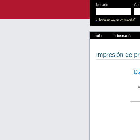
Usuario
Con
¿No recuerdas tu contraseña?
Inicio
Información
Impresión de pr
Da
M