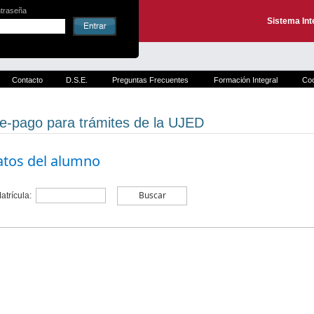
traseña
Sistema Int
Contacto
D.S.E.
Preguntas Frecuentes
Formación Integral
Coo
e-pago para trámites de la UJED
tos del alumno
Buscar
atrícula: