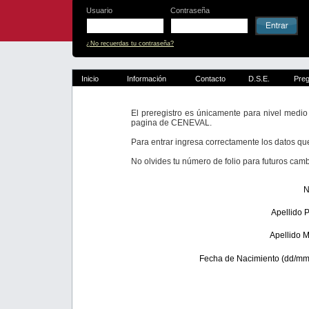
Usuario
Contraseña
¿No recuerdas tu contraseña?
Inicio
Información
Contacto
D.S.E.
Preg
El preregistro es únicamente para nivel medio 
pagina de CENEVAL.
Para entrar ingresa correctamente los datos qu
No olvides tu número de folio para futuros camb
N
Apellido 
Apellido 
Fecha de Nacimiento (dd/mm